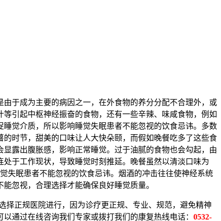
是由于成为主要的病因之一，在外食物的养分分配不合理外，或
叶等引起中枢神经振奋的食物，还有一些辛辣、味咸食物，例如
促睡觉介质，所以影响睡觉失眠患者不能忽视的饮食忌讳。多数
薯的时节，甜美的口味让人大快朵颐，而假如晚餐吃多了这些食
会显露出腹胀感，影响正常睡觉。过于油腻的食物也会勾起，由
连处于工作现状，导致睡觉时刻推延。晚餐虽然以清淡口味为
睡觉失眠患者不能忽视的饮食忌讳。烟酒的冲击往往使神经系统
不能忽视，合理选择才能确保良好睡觉质量。
选择正规医院进行，因为诊疗更正规、专业、规范，避免精神
可以通过在线咨询我们专家或拨打我们的康复热线电话：
0532-