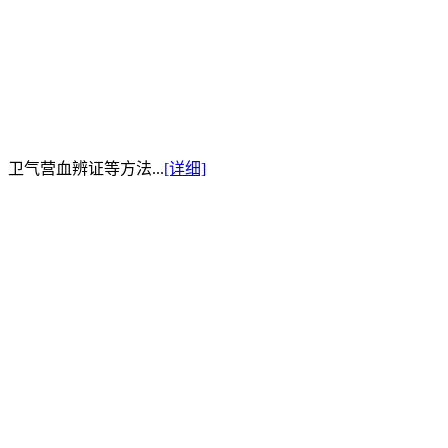
卫气营血辨证等方法...
[详细]