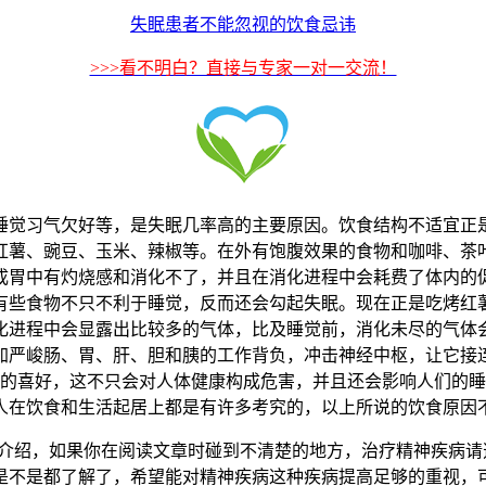
失眠患者不能忽视的饮食忌讳
>>>看不明白？直接与专家一对一交流！
睡觉习气欠好等，是失眠几率高的主要原因。饮食结构不适宜正
红薯、豌豆、玉米、辣椒等。在外有饱腹效果的食物和咖啡、茶
成胃中有灼烧感和消化不了，并且在消化进程中会耗费了体内的
有些食物不只不利于睡觉，反而还会勾起失眠。现在正是吃烤红
化进程中会显露出比较多的气体，比及睡觉前，消化未尽的气体
加严峻肠、胃、肝、胆和胰的工作背负，冲击神经中枢，让它接
酒的喜好，这不只会对人体健康构成危害，并且还会影响人们的
人在饮食和生活起居上都是有许多考究的，以上所说的饮食原因
介绍，如果你在阅读文章时碰到不清楚的地方，治疗精神疾病请
是不是都了解了，希望能对精神疾病这种疾病提高足够的重视，