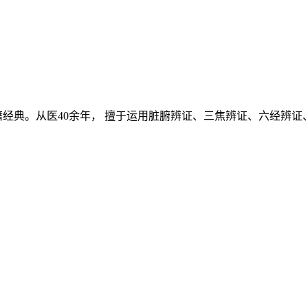
经典。从医40余年， 擅于运用脏腑辨证、三焦辨证、六经辨证、