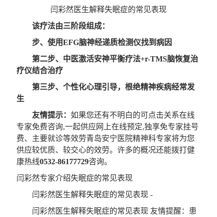
闫彩然医生解释失眠症的常见表现
该疗法由三阶段组成：
步、使用EFG脑神经递质检测仪找到病因
第二步、中医激活安神平衡疗法+r-TMS脑恢复治
疗仪结合治疗
第三步、个性化心理引导，根绝精神疾病经常发
生
友情提示：
如果您还有不明白的可点击关系在线
专家免费咨询,一起供应网上在线预定,独享免专家挂号
费、主要就诊等效劳青岛安宁医院精神科专家将为您
供应较优质、较交心的效劳。许多的概况还能拨打健
康热线
0532-86177729
咨询。
闫彩然专家介绍失眠症的常见表现
闫彩然医生解释失眠症的常见表现 -
闫彩然医生解释失眠症的常见表现
友情提醒
：患