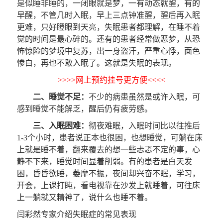
是似睡非睡的，一闭眼就是梦，一有动态就醒，有的
早醒，不管几时入眠，早上三点钟准醒，醒后再入眠
更难，只好瞪眼到天亮，失眠患者都理解，在睡不着
觉的时间是最心碎的。还有的患者经常做恶梦，从恐
怖惊险的梦境中复苏，出一身盗汗，严重心悸，面色
惨白，再也不敢入眠了。这就是失眠的表现。
>>>>网上预约挂号更方便<<<<
二、睡觉不足：
不少的病患虽然是或许入眠，可
感到睡觉不能解乏，醒后仍有疲劳感。
三、入眠困难：
彻夜难眠，入眠时间比以往推后
1-3个小时，患者说正本也很困，也想睡觉，可躺在床
上就是睡不着，翻来覆去的想一些忐忑不定的事，心
静不下来，睡觉时间显着削弱。有的患者是白天发
困，昏昏欲睡，萎靡不振，夜间却兴奋不眠，学习，
开会，上课打盹，看电视靠在沙发上就睡着，可往床
上一躺就又精神了，说什么也睡不着。
闫彩然专家介绍失眠症的常见表现