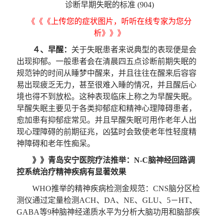
诊断早期失眠的标准 (904)
《《《上传您的症状图片，听听在线专家为您分
析》》》
４、早醒：
关于失眠患者来说典型的表现便是会
出现抑郁。一般患者会在清晨四五点诊断前期失眠的
规范钟的时间从睡梦中醒来，并且往往在醒来后容容
易出现疲乏无力，甚至很难入睡的情况，并且醒后心
境也得不到放松。这种表现临床上称之为早醒失眠。
早醒失眠主要见于各类抑郁症和精神心理障碍患者，
愈加患有抑郁症常见。并且早醒失眠可用作老年人出
现心理障碍的前期征兆，凶猛时会致使老年性轻度精
神障碍和老年性痴呆。
》》青岛安宁医院疗法推举：
N-C脑神经回路调
控系统治疗精神疾病有显著效果
WHO推举的精神疾病检测金规范：CNS脑分区检
测仪通过定量检测ACH、DA、NE、GLU、5－HT、
GABA等9种脑神经递质水平为分析大脑功用和脑部疾