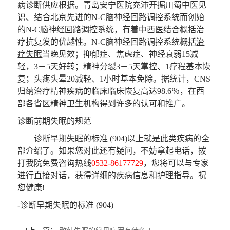
病诊断供应根据。青岛安宁医院充沛开掘川蜀中医见
识、结合北京先进的N-C脑神经回路调控系统而创始
的N-C脑神经回路调控系统，有着中西医结合概括治
疗抗复发的优越性。N-C脑神经回路调控系统概括
治
疗失眠
当晚见效；抑郁症、焦虑症、神经衰弱15减
轻，3－5天好转；精神分裂3－5天掌控、1疗程基本恢
复；头疼头晕20减轻、1小时基本免除。据统计，CNS
归纳治疗精神疾病的临床临床恢复高达98.6％，在西
部各省区精神卫生机构得到许多的认可和推广。
诊断前期失眠的规范
诊断早期失眠的标准 (904)以上就是此类疾病的全
部介绍了。如果您对此还有疑问，不妨拿起电话，拨
打我院免费咨询热线
0532-86177729
，您将可以与专家
进行直接对话，获得详细的疾病信息和护理指导。祝
您健康!
-诊断早期失眠的标准 (904)