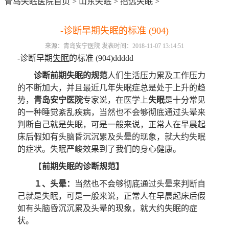
青岛失眠医院首页
>
山东失眠
>
招远失眠
>
-诊断早期失眠的标准 (904)
来源：青岛安宁医院 发表时间：2018-11-07 13:14:51
-诊断早期
失眠
的标准 (904)ddddd
诊断前期失眠的规范
人们生活压力累及工作压力
的不断加大，并且最近几年失眠症总是处于上升的趋
势，
青岛安宁医院
专家说，在医学上
失眠
是十分常见
的一种睡觉紊乱疾病，当然也不会够彻底通过头晕来
判断自己就是失眠，可是一般来说，正常人在早晨起
床后假如有头脑昏沉沉累及头晕的现象，就大约失眠
的症状。失眠严峻效果到了我们的身心健康。
【
前期失眠的诊断规范】
１、头晕：
当然也不会够彻底通过头晕来判断自
己就是失眠，可是一般来说，正常人在早晨起床后假
如有头脑昏沉沉累及头晕的现象，就大约失眠的症
状。