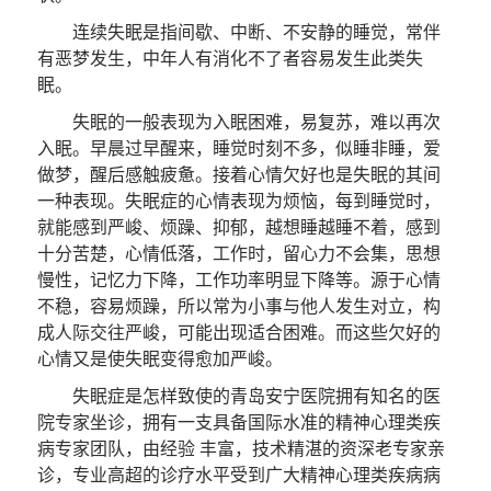
连续失眠是指间歇、中断、不安静的睡觉，常伴
有恶梦发生，中年人有消化不了者容易发生此类失
眠。
失眠的一般表现为入眠困难，易复苏，难以再次
入眠。早晨过早醒来，睡觉时刻不多，似睡非睡，爱
做梦，醒后感触疲惫。接着心情欠好也是失眠的其间
一种表现。失眠症的心情表现为烦恼，每到睡觉时，
就能感到严峻、烦躁、抑郁，越想睡越睡不着，感到
十分苦楚，心情低落，工作时，留心力不会集，思想
慢性，记忆力下降，工作功率明显下降等。源于心情
不稳，容易烦躁，所以常为小事与他人发生对立，构
成人际交往严峻，可能出现适合困难。而这些欠好的
心情又是使失眠变得愈加严峻。
失眠症是怎样致使的青岛安宁医院拥有知名的医
院专家坐诊，拥有一支具备国际水准的精神心理类疾
病专家团队，由经验 丰富，技术精湛的资深老专家亲
诊，专业高超的诊疗水平受到广大精神心理类疾病病