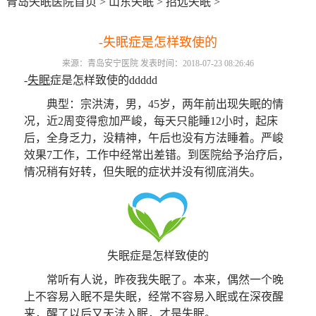
青岛失眠医院首页
>
山东失眠
>
招远失眠
>
-失眠症是怎样致使的
来源：青岛安宁医院 发表时间：2018-07-23 08:26:46
-
失眠
症是怎样致使的ddddd
典型：宗洪涛，男，45岁，两年前出现失眠的情
况，近2周变得愈加严峻，每天只能睡12小时，起床
后，全身乏力，没精神，午后也没有方法睡着。严峻
效果7工作，工作中经常出差错。到医院给予治疗后，
情况稍有好转，但失眠的症状并没有彻底消失。
失眠症是怎样致使的
常听有人说，昨夜我失眠了。本来，偶然一个晚
上不容易入眠不是失眠，经常不容易入眠或在深夜醒
来，醒了以后又天法入眠，才是失眠。