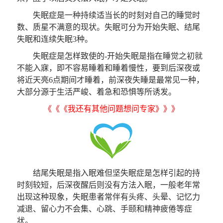
失眠症是一种持续适当长的时刻对自己的睡觉时
数、质星不满意的现状。失眠可分为开始失眠、结尾
失眠和连续失眠3种。
失眠症是怎样致使的-开始失眠是指在睡觉之初就
不能入寐，即不容易睡着和睡着慢性，要到后深夜或
将近天亮6点期间才睡着，前深夜失睡是最常见一种，
大部分源于生活严峻、着急和恐惧等所诱发。
《《《我还有其他问题想问专家》》》
结尾失眠是指入眠难但坚失眠症是怎样引起的持
时刻较短，后深夜醒后则没有方法入眠，一般老年常
出现这种现象，失眠患者常伴有头疼、头晕、记忆力
减退、留心力不会集、心跳、手颐和精神疲倦等症
状。