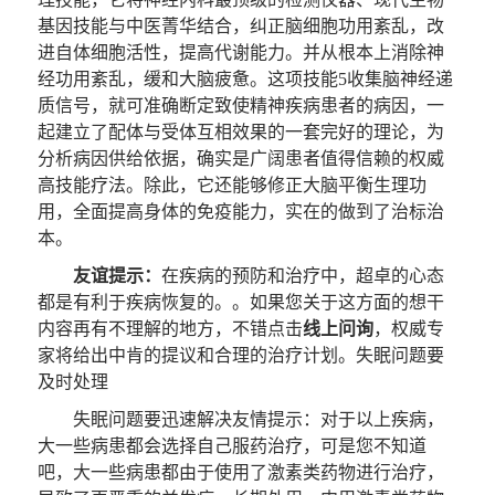
基因技能与中医菁华结合，纠正脑细胞功用紊乱，改
进自体细胞活性，提高代谢能力。并从根本上消除神
经功用紊乱，缓和大脑疲惫。这项技能5收集脑神经递
质信号，就可准确断定致使精神疾病患者的病因，一
起建立了配体与受体互相效果的一套完好的理论，为
分析病因供给依据，确实是广阔患者值得信赖的权威
高技能疗法。除此，它还能够修正大脑平衡生理功
用，全面提高身体的免疫能力，实在的做到了治标治
本。
友谊提示：
在疾病的预防和治疗中，超卓的心态
都是有利于疾病恢复的。。如果您关于这方面的想干
内容再有不理解的地方，不错点击
线上问询
，权威专
家将给出中肯的提议和合理的治疗计划。失眠问题要
及时处理
失眠问题要迅速解决友情提示：对于以上疾病，
大一些病患都会选择自己服药治疗，可是您不知道
吧，大一些病患都由于使用了激素类药物进行治疗，