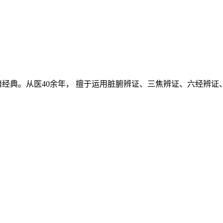
经典。从医40余年， 擅于运用脏腑辨证、三焦辨证、六经辨证、