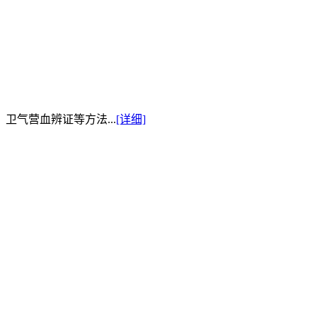
卫气营血辨证等方法...
[详细]