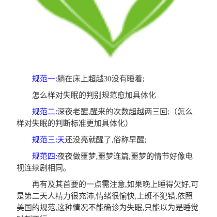
规范一:
躺在床上超越30没有睡着;
怎么样对失眠的判别规范愈加具体化
规范二:
深夜老醒,醒来的次数超越两三回;（怎么
样对失眠的判断标准更加具体化）
规范三:天
还没亮就醒了,俗称早醒;
规范四:
夜夜做噩梦,噩梦连篇,噩梦的情节好像电
视连续剧相同。
再有及其首要的一点需注意,如果晚上睡得欠好,可
是第二天人精力很充沛,情绪很愉快,上班不犯错,依照
美国的规范,这种情况不能确诊为失眠,只能以为是睡觉