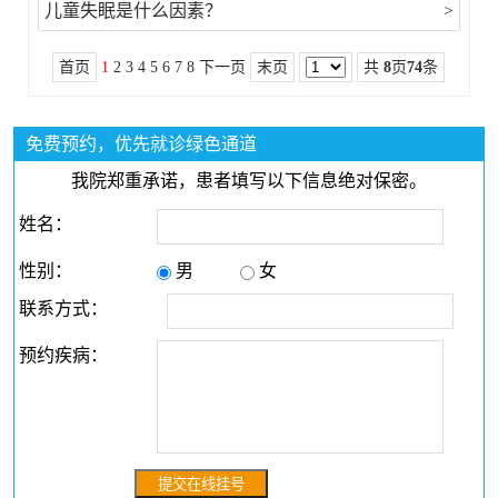
儿童失眠是什么因素？
>
首页
1
2
3
4
5
6
7
8
下一页
末页
共
8
页
74
条
免费预约，优先就诊绿色通道
我院郑重承诺，患者填写以下信息绝对保密。
姓名：
性别：
男
女
联系方式：
预约疾病：