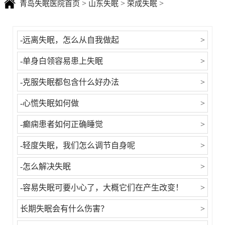
>
>
>
青岛失眠医院首页
山东失眠
荣成失眠
-远离失眠，怎么从自我做起
>
-单身白领容易患上失眠
>
-克服失眠都包含什么好办法
>
-心慌失眠如何做
>
-癫痫患者如何正确睡觉
>
-轻度失眠，我们怎么调节自身呢
>
-怎么解决失眠
>
-容易失眠可要小心了，大概它们在产生改变！
>
长期失眠会有什么伤害？
>