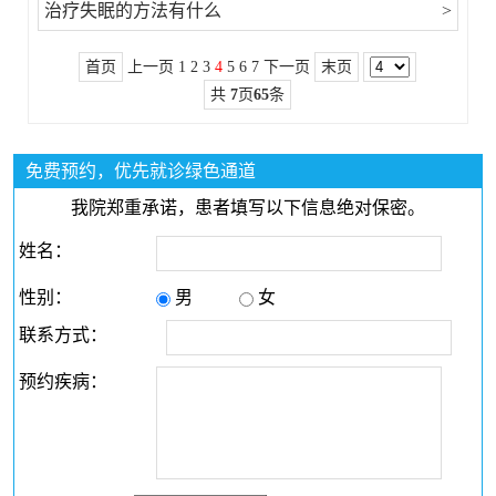
治疗失眠的方法有什么
>
首页
上一页
1
2
3
4
5
6
7
下一页
末页
共
7
页
65
条
免费预约，优先就诊绿色通道
我院郑重承诺，患者填写以下信息绝对保密。
姓名：
性别：
男
女
联系方式：
预约疾病：