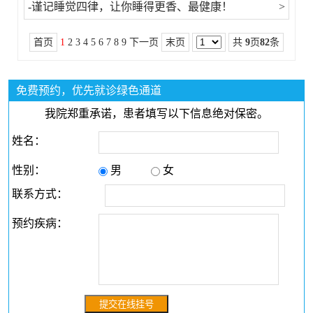
-谨记睡觉四律，让你睡得更香、最健康！
>
首页
1
2
3
4
5
6
7
8
9
下一页
末页
共
9
页
82
条
免费预约，优先就诊绿色通道
我院郑重承诺，患者填写以下信息绝对保密。
姓名：
性别：
男
女
联系方式：
预约疾病：