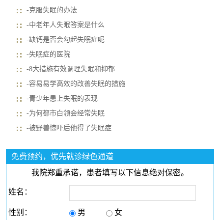
-克服失眠的办法
-中老年人失眠答案是什么
-缺钙是否会勾起失眠症呢
-失眠症的医院
-8大措施有效调理失眠和抑郁
-容易易学高效的改善失眠的措施
-青少年患上失眠的表现
-为何都市白领会经常失眠
-被野兽惊吓后他得了失眠症
免费预约，优先就诊绿色通道
我院郑重承诺，患者填写以下信息绝对保密。
姓名：
性别：
男
女