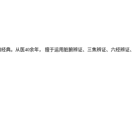
经典。从医40余年， 擅于运用脏腑辨证、三焦辨证、六经辨证、