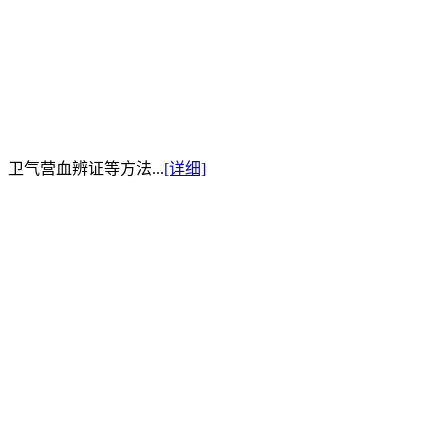
卫气营血辨证等方法...
[详细]