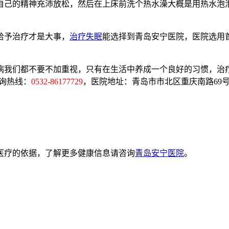
己的精神充沛放松，然后在上床前洗个热水澡大概是用热水泡泡
给予治疗才是大事，
治疗失眠
能选择到青岛安宁医院，医院选用
病我们都不要不加重视，只有在生活中养成一个良好的习惯，治
询热线：
0532-86177729
，医院地址：青岛市市北区重庆南路69
医疗的依据，了解更多健康信息请咨询
青岛安宁医院
。