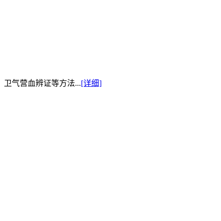
卫气营血辨证等方法...
[详细]