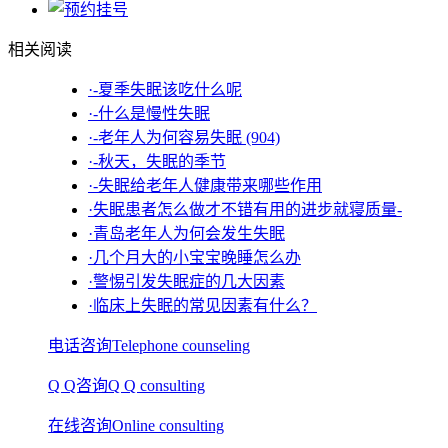
相关阅读
·-夏季失眠该吃什么呢
·-什么是慢性失眠
·-老年人为何容易失眠 (904)
·-秋天，失眠的季节
·-失眠给老年人健康带来哪些作用
·失眠患者怎么做才不错有用的进步就寝质量-
·青岛老年人为何会发生失眠
·几个月大的小宝宝晚睡怎么办
·警惕引发失眠症的几大因素
·临床上失眠的常见因素有什么？
电话咨询
Telephone counseling
Q Q咨询
Q Q consulting
在线咨询
Online consulting