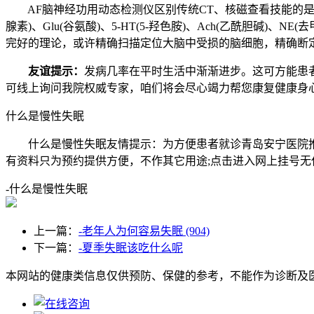
AF脑神经功用动态检测仪区别传统CT、核磁查看技能的是优
腺素)、Glu(谷氨酸)、5-HT(5-羟色胺)、Ach(乙酰胆
完好的理论，或许精确扫描定位大脑中受损的脑细胞，精确断
友谊提示：
发病几率在平时生活中渐渐进步。这可方能患
可线上询问我院权威专家，咱们将会尽心竭力帮您康复健康身
什么是慢性失眠
什么是慢性失眠友情提示：为方便患者就诊青岛安宁医院推出
有资料只为预约提供方便，不作其它用途;点击进入网上挂号无
-什么是慢性失眠
上一篇：
-老年人为何容易失眠 (904)
下一篇：
-夏季失眠该吃什么呢
本网站的健康类信息仅供预防、保健的参考，不能作为诊断及