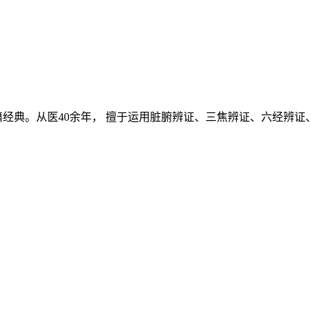
经典。从医40余年， 擅于运用脏腑辨证、三焦辨证、六经辨证、