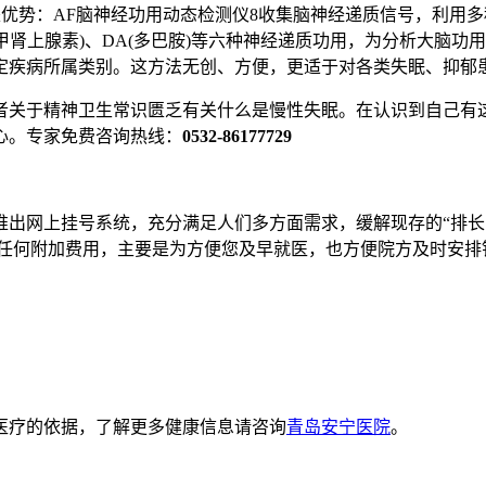
势：AF脑神经功用动态检测仪8收集脑神经递质信号，利用多种
碱)、NE(去甲肾上腺素)、DA(多巴胺)等六种神经递质功用，为分
定疾病所属类别。这方法无创、方便，更适于对各类失眠、抑郁
者关于精神卫生常识匮乏有关什么是慢性失眠。在认识到自己有
心。专家免费咨询热线：
0532-86177729
网上挂号系统，充分满足人们多方面需求，缓解现存的“排长
任何附加费用，主要是为方便您及早就医，也方便院方及时安排
医疗的依据，了解更多健康信息请咨询
青岛安宁医院
。