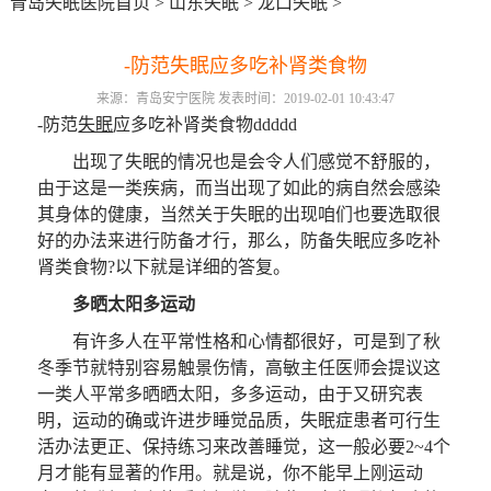
青岛失眠医院首页
>
山东失眠
>
龙口失眠
>
-防范失眠应多吃补肾类食物
来源：青岛安宁医院 发表时间：2019-02-01 10:43:47
-防范
失眠
应多吃补肾类食物ddddd
出现了失眠的情况也是会令人们感觉不舒服的，
由于这是一类疾病，而当出现了如此的病自然会感染
其身体的健康，当然关于失眠的出现咱们也要选取很
好的办法来进行防备才行，那么，防备失眠应多吃补
肾类食物?以下就是详细的答复。
多晒太阳多运动
有许多人在平常性格和心情都很好，可是到了秋
冬季节就特别容易触景伤情，高敏主任医师会提议这
一类人平常多晒晒太阳，多多运动，由于又研究表
明，运动的确或许进步睡觉品质，失眠症患者可行生
活办法更正、保持练习来改善睡觉，这一般必要2~4个
月才能有显著的作用。就是说，你不能早上刚运动