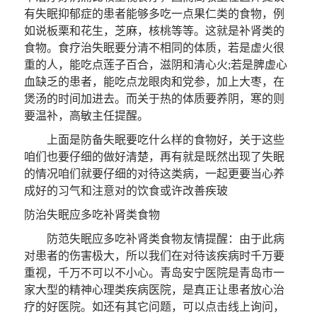
有失眠抑郁症的患者能够多吃一点果仁类的食物，例
如说板栗和花生，芝麻，核桃等等。这就是补肾类的
食物。食疗治失眠要分清不相同的体质，若是虚火很
重的人，能吃点莲子百合，滋阴和清心火;若是脾虚心
血缺乏的患者，能吃点龙眼肉和党参，加上大枣，在
煲汤的时间加进去。而关于热的体质要养阴，寒的则
要温补，高敏主任提醒。
上面是防备失眠要吃什么样的食物好，关于这些
咱们也要仔细的做好清楚，再有就是既然出现了失眠
的情况咱们就要仔细的对待这类病，一起更要当心养
成好的习气和注意对的饮食或许改善疾玻
防治失眠应多吃补肾类食物
防范失眠应多吃补肾类食物
友情提醒
：由于此病
对患者的伤害极大，所以我们在对待该疾病时千万要
重视，千万不可以不小心。青岛安宁医院是青岛市一
家大型的精神心理类疾病医院，是真正让患者放心治
疗的好医院。如还有其它问题，可以点击线上询问，