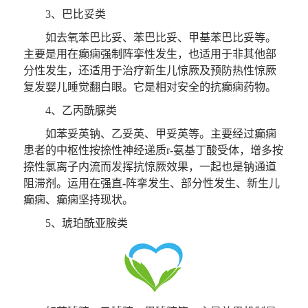
3、巴比妥类
如去氧苯巴比妥、苯巴比妥、甲基苯巴比妥等。
主要是用在癫痫强制阵挛性发生，也适用于非其他部
分性发生，还适用于治疗新生儿惊厥及预防热性惊厥
复发婴儿睡觉翻白眼。它是相对安全的抗癫痫药物。
4、乙丙酰脲类
如苯妥英钠、乙妥英、甲妥英等。主要经过癫痫
患者的中枢性按捺性神经递质r-氨基丁酸受体，增多按
捺性氯离子内流而发挥抗惊厥效果，一起也是钠通道
阻滞剂。运用在强直-阵挛发生、部分性发生、新生儿
癫痫、癫痫坚持现状。
5、琥珀酰亚胺类