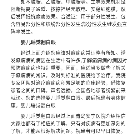
如苯琥胺、乙琥胺、甲琥胺等。主导效果机制是
阻断钠离子通道、按捺神经元放电、安稳细胞膜，然
后发挥抵抗癫痫效果。合适证：用于部分性发生，包
含容易部分性和缤纷部分性发生;部分性发生继发强直-
阵挛发生。
婴儿睡觉翻白眼
经过上面介绍您应该对癫痫病常识略有所知。诱
发癫痫病的病因在生活中有许多,了解癫痫病的病因对
预防癫痫病也特别重要，因而，应适当多做些了解关
于癫痫病的常识，及时到标准的医院给予治疗。我院
专家团队对治疗癫痫病积累足够的临床经验，借恢复
患者之间的口碑，声名远播，全国各地患者纷繁前来
就诊。您的选择婴儿睡觉翻白眼。最后祝患者身体健
康。婴儿睡觉翻白眼
婴儿睡觉翻白眼经过上面青岛安宁医院介绍相信
大家也都有了相应的了解，只有对疾病有更加深刻的
了解，才能从根源解决问题。祝患者可以早日恢复。