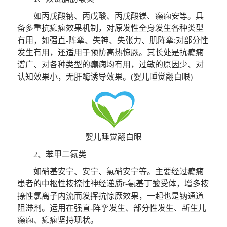
如丙戊酸钠、丙戊酸、丙戊酸镁、癫痫安等。具
备多重抗癫痫效果机制，对原发性全身发生各种类型
有用，如强直-阵挛、失神、失张力、肌阵挛;对部分性
发生有用，还适用于预防高热惊厥。其长处是抗癫痫
谱广、对各种类型的癫痫均有用，过敏的原因少、对
认知效果小，无肝酶诱导效果。(婴儿睡觉翻白眼)
婴儿睡觉翻白眼
2、苯甲二氮类
如硝基安宁、安宁、氯硝安宁等。主要经过癫痫
患者的中枢性按捺性神经递质r-氨基丁酸受体，增多按
捺性氯离子内流而发挥抗惊厥效果，一起也是钠通道
阻滞剂。运用在强直-阵挛发生、部分性发生、新生儿
癫痫、癫痫坚持现状。