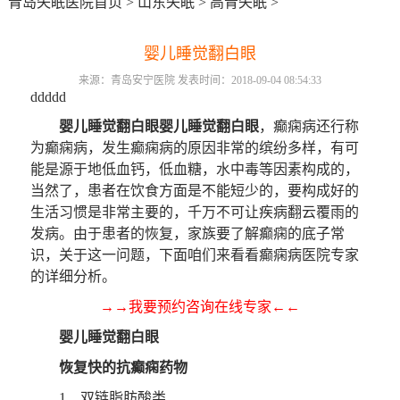
青岛失眠医院首页
>
山东失眠
>
高青失眠
>
婴儿睡觉翻白眼
来源：青岛安宁医院 发表时间：2018-09-04 08:54:33
ddddd
婴儿睡觉翻白眼
婴儿睡觉翻白眼
，癫痫病还行称
为癫痫病，发生癫痫病的原因非常的缤纷多样，有可
能是源于地低血钙，低血糖，水中毒等因素构成的，
当然了，患者在饮食方面是不能短少的，要构成好的
生活习惯是非常主要的，千万不可让疾病翻云覆雨的
发病。由于患者的恢复，家族要了解癫痫的底子常
识，关于这一问题，下面咱们来看看癫痫病医院专家
的详细分析。
→→我要预约咨询在线专家←←
婴儿睡觉翻白眼
恢复快的抗癫痫药物
1、双链脂肪酸类