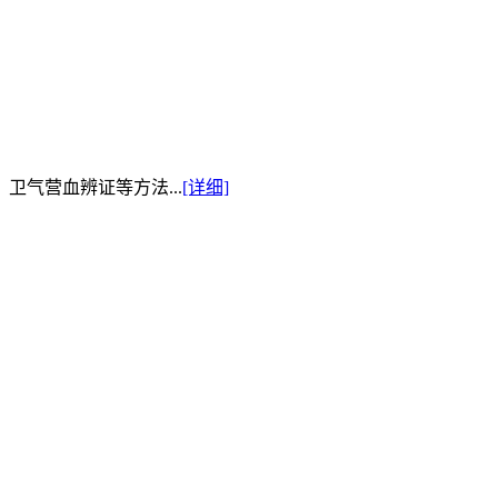
卫气营血辨证等方法...
[详细]