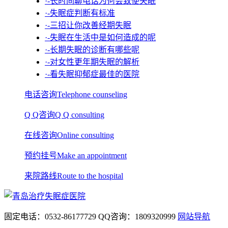
·-长时间聊电话为何会致使失眠
·-失眠症判断有标准
·-三招让你改善经期失眠
·-失眠在生活中是如何造成的呢
·-长期失眠的诊断有哪些呢
·-对女性更年期失眠的解析
·-看失眠抑郁症最佳的医院
电话咨询
Telephone counseling
Q Q咨询
Q Q consulting
在线咨询
Online consulting
预约挂号
Make an appointment
来院路线
Route to the hospital
固定电话：
0532-86177729
QQ咨询：
1809320999
网站导航