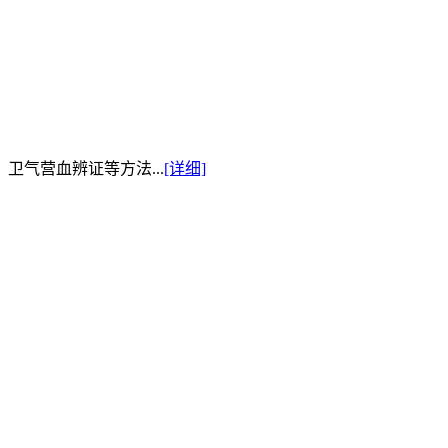
卫气营血辨证等方法...
[详细]