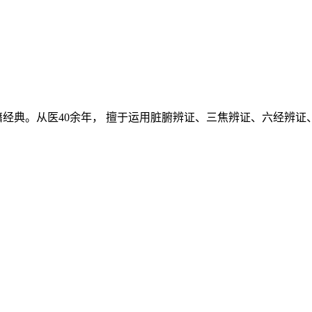
经典。从医40余年， 擅于运用脏腑辨证、三焦辨证、六经辨证、