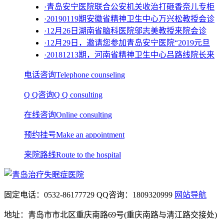
·青岛安宁医院联合公安机关收治打砸香奈儿专柜
·20190119期安徽省精神卫生中心万兴松教授会诊
·12月26日湖南省脑科医院邬志美教授来院会诊
·12月29日，邀请您参加青岛安宁医院“2019元旦
·20181213期，河南省精神卫生中心吕路线院长来
电话咨询
Telephone counseling
Q Q咨询
Q Q consulting
在线咨询
Online consulting
预约挂号
Make an appointment
来院路线
Route to the hospital
固定电话：
0532-86177729
QQ咨询：
1809320999
网站导航
地址：青岛市市北区重庆南路69号(重庆南路与清江路交接处)