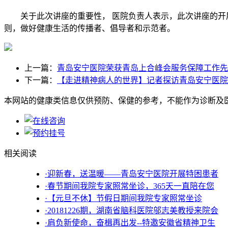
关于此次讲座的重要性， 医院负责人表示，此次讲座的开展
则，做好健康生活的传播者、倡导者和示范者。
上一篇：
青岛安宁医院荣获青岛上合峰会服务保障工作先
下一篇：
【走进精神病人的世界】记者探访青岛安宁医院
本网站的健康类信息仅供预防、保健的参考，不能作为诊断及
相关阅读
·迎新春，送温暖——青岛安宁医院开展特困患者
·春节期间我院专家照常坐诊，365天一直陪在您
·【元旦不休】节假日期间我院专家照常坐诊
·20181226期，湖南省脑科医院邬志美教授来院会
·肩负新使命，奋楫再出发--特邀安徽省精神卫生