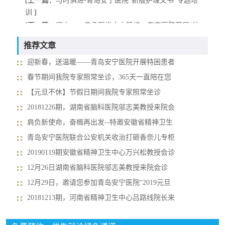
[上一篇：
与时俱进-青岛安宁医院“新版护理文书”专题培
训
]
[下一篇：
迎十一，传承医学人文精神，安宁医院开展“护
患沟通”专题讲座
]
推荐文章
迎新春，送温暖——青岛安宁医院开展特困患者
春节期间我院专家照常坐诊，365天一直陪在您
【元旦不休】节假日期间我院专家照常坐诊
20181226期，湖南省脑科医院邬志美教授来院会
肩负新使命，奋楫再出发--特邀安徽省精神卫生
青岛安宁医院联合公安机关收治打砸香奈儿专柜
20190119期安徽省精神卫生中心万兴松教授会诊
12月26日湖南省脑科医院邬志美教授来院会诊
12月29日，邀请您参加青岛安宁医院“2019元旦
20181213期，河南省精神卫生中心吕路线院长来