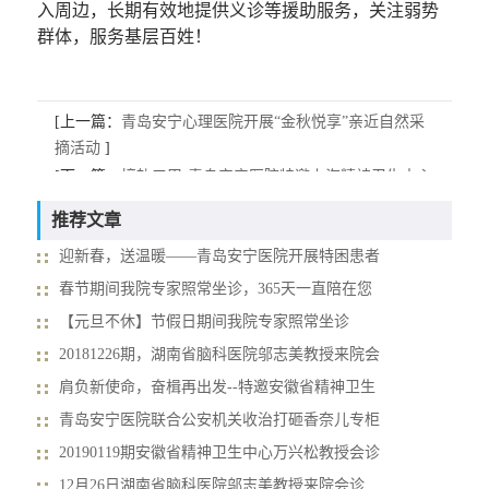
入周边，长期有效地提供义诊等援助服务，关注弱势
群体，服务基层百姓！
[上一篇：
青岛安宁心理医院开展“金秋悦享”亲近自然采
摘活动
]
[下一篇：
接轨三甲-青岛安宁医院特邀上海精神卫生中心
专家王飚来院交流
]
推荐文章
迎新春，送温暖——青岛安宁医院开展特困患者
春节期间我院专家照常坐诊，365天一直陪在您
【元旦不休】节假日期间我院专家照常坐诊
20181226期，湖南省脑科医院邬志美教授来院会
肩负新使命，奋楫再出发--特邀安徽省精神卫生
青岛安宁医院联合公安机关收治打砸香奈儿专柜
20190119期安徽省精神卫生中心万兴松教授会诊
12月26日湖南省脑科医院邬志美教授来院会诊