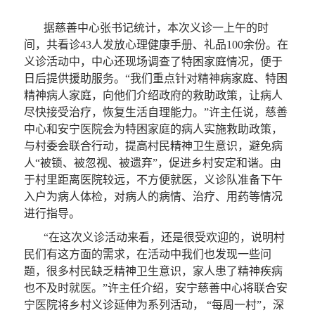
据慈善中心张书记统计，本次义诊一上午的时
间，共看诊
43
人发放心理健康手册、礼品
100
余份。在
义诊活动中，中心还现场调查了特困家庭情况，便于
日后提供援助服务。“我们重点针对精神病家庭、特困
精神病人家庭，向他们介绍政府的救助政策，让病人
尽快接受治疗，恢复生活自理能力。”许主任说，慈善
中心和安宁医院会为特困家庭的病人实施救助政策，
与村委会联合行动，提高村民精神卫生意识，避免病
人“被锁、被忽视、被遗弃”，促进乡村安定和谐。由
于村里距离医院较远，不方便就医，义诊队准备下午
入户为病人体检，对病人的病情、治疗、用药等情况
进行指导。
“在这次义诊活动来看，还是很受欢迎的，说明村
民们有这方面的需求，在活动中我们也发现一些问
题，很多村民缺乏精神卫生意识，家人患了精神疾病
也不及时就医。”许主任介绍，安宁慈善中心将联合安
宁医院将乡村义诊延伸为系列活动，
“每周一村”，深