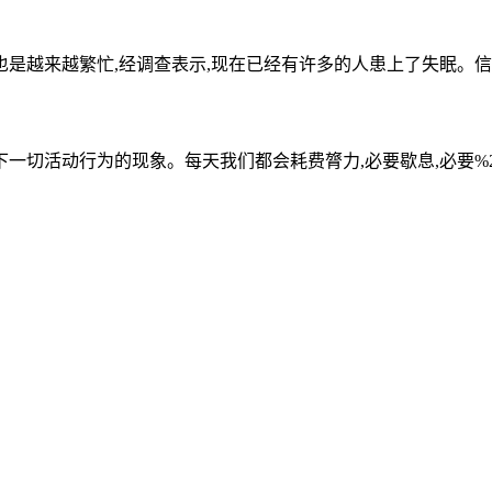
也是越来越繁忙,经调查表示,现在已经有许多的人患上了失眠。
动行为的现象。每天我们都会耗费膂力,必要歇息,必要%26amp;ld