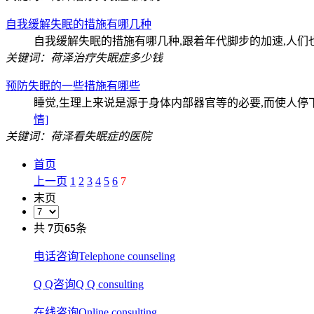
自我缓解失眠的措施有哪几种
自我缓解失眠的措施有哪几种,跟着年代脚步的加速,人们
关键词：荷泽治疗失眠症多少钱
预防失眠的一些措施有哪些
睡觉,生理上来说是源于身体内部器官等的必要,而使人停下一切活
情]
关键词：荷泽看失眠症的医院
首页
上一页
1
2
3
4
5
6
7
末页
共
7
页
65
条
电话咨询
Telephone counseling
Q Q咨询
Q Q consulting
在线咨询
Online consulting