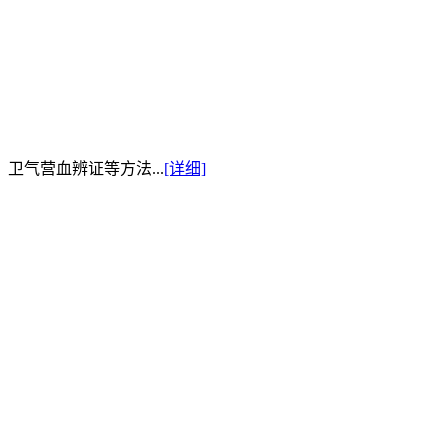
卫气营血辨证等方法...
[详细]