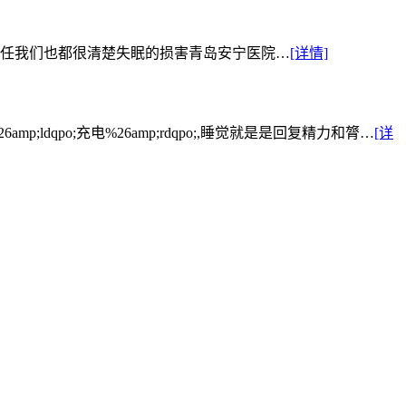
信任我们也都很清楚失眠的损害青岛安宁医院…
[详情]
qpo;充电%26amp;rdqpo;,睡觉就是是回复精力和膂…
[详