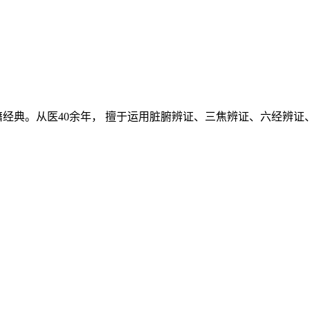
经典。从医40余年， 擅于运用脏腑辨证、三焦辨证、六经辨证、